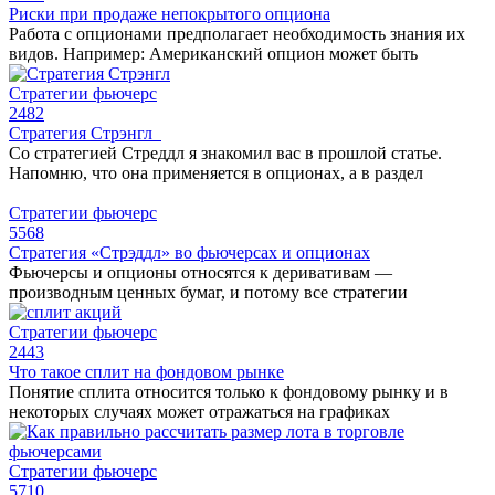
Риски при продаже непокрытого опциона
Работа с опционами предполагает необходимость знания их
видов. Например: Американский опцион может быть
Стратегии фьючерс
2
482
Стратегия Стрэнгл
Со стратегией Стреддл я знакомил вас в прошлой статье.
Напомню, что она применяется в опционах, а в раздел
Стратегии фьючерс
5
568
Стратегия «Стрэддл» во фьючерсах и опционах
Фьючерсы и опционы относятся к деривативам —
производным ценных бумаг, и потому все стратегии
Стратегии фьючерс
2
443
Что такое сплит на фондовом рынке
Понятие сплита относится только к фондовому рынку и в
некоторых случаях может отражаться на графиках
Стратегии фьючерс
5
710