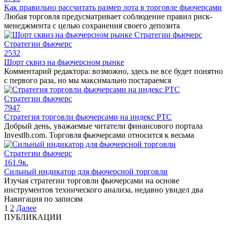
Как правильно рассчитать размер лота в торговле фьючерсами
Любая торговля предусматривает соблюдение правил риск-
менеджмента с целью сохранения своего депозита
Стратегии фьючерс
2
532
Шорт сквиз на фьючерсном рынке
Комментарий редактора: возможно, здесь не все будет понятно
с первого раза, но мы максимально постараемся
Стратегии фьючерс
7
947
Стратегия торговли фьючерсами на индекс РТС
Добрый день, уважаемые читатели финансового портала
Investlb.com. Торговля фьючерсами относится к весьма
Стратегии фьючерс
16
1.9к.
Сильный индикатор для фьючерсной торговли
Изучая стратегии торговли фьючерсами на основе
инструментов технического анализа, недавно увидел два
Навигация по записям
1
2
Далее
ПУБЛИКАЦИИ