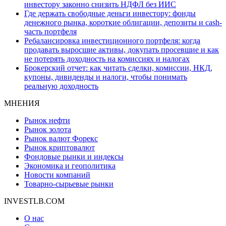
инвестору законно снизить НДФЛ без ИИС
Где держать свободные деньги инвестору: фонды
денежного рынка, короткие облигации, депозиты и cash-
часть портфеля
Ребалансировка инвестиционного портфеля: когда
продавать выросшие активы, докупать просевшие и как
не потерять доходность на комиссиях и налогах
Брокерский отчет: как читать сделки, комиссии, НКД,
купоны, дивиденды и налоги, чтобы понимать
реальную доходность
МНЕНИЯ
Рынок нефти
Рынок золота
Рынок валют Форекс
Рынок криптовалют
Фондовые рынки и индексы
Экономика и геополитика
Новости компаний
Товарно-сырьевые рынки
INVESTLB.COM
О нас