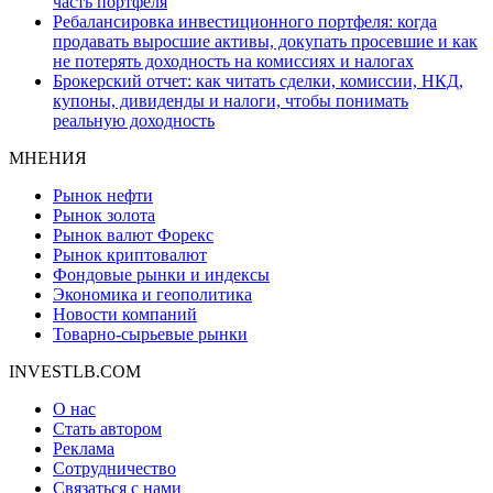
часть портфеля
Ребалансировка инвестиционного портфеля: когда
продавать выросшие активы, докупать просевшие и как
не потерять доходность на комиссиях и налогах
Брокерский отчет: как читать сделки, комиссии, НКД,
купоны, дивиденды и налоги, чтобы понимать
реальную доходность
МНЕНИЯ
Рынок нефти
Рынок золота
Рынок валют Форекс
Рынок криптовалют
Фондовые рынки и индексы
Экономика и геополитика
Новости компаний
Товарно-сырьевые рынки
INVESTLB.COM
О нас
Стать автором
Реклама
Сотрудничество
Связаться с нами