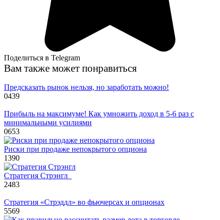
Поделиться в Telegram
Вам также может понравиться
Предсказать рынок нельзя, но заработать можно!
0
439
Прибыль на максимуме! Как умножить доход в 5-6 раз с
минимальными усилиями
0
653
Риски при продаже непокрытого опциона
1
390
Стратегия Стрэнгл
2
483
Стратегия «Стрэддл» во фьючерсах и опционах
5
569