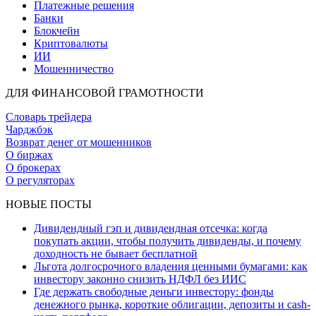
Платежные решения
Банки
Блокчейн
Криптовалюты
ИИ
Мошенничество
ДЛЯ ФИНАНСОВОЙ ГРАМОТНОСТИ
Словарь трейдера
Чарджбэк
Возврат денег от мошенников
О биржах
О брокерах
О регуляторах
НОВЫЕ ПОСТЫ
Дивидендный гэп и дивидендная отсечка: когда
покупать акции, чтобы получить дивиденды, и почему
доходность не бывает бесплатной
Льгота долгосрочного владения ценными бумагами: как
инвестору законно снизить НДФЛ без ИИС
Где держать свободные деньги инвестору: фонды
денежного рынка, короткие облигации, депозиты и cash-