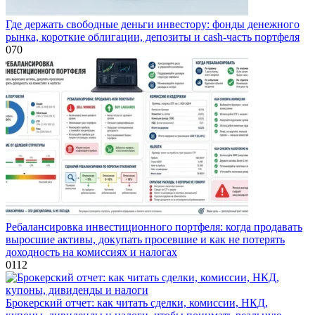
Где держать свободные деньги инвестору: фонды денежного
рынка, короткие облигации, депозиты и cash-часть портфеля
0
70
Ребалансировка инвестиционного портфеля: когда продавать
выросшие активы, докупать просевшие и как не потерять
доходность на комиссиях и налогах
0
112
Брокерский отчет: как читать сделки, комиссии, НКД,