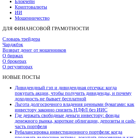
Блокчейн
Криптовалюты
ИИ
Мошенничество
ДЛЯ ФИНАНСОВОЙ ГРАМОТНОСТИ
Словарь трейдера
Чарджбэк
Возврат денег от мошенников
О биржах
О брокерах
О регуляторах
НОВЫЕ ПОСТЫ
Дивидендный гэп и дивидендная отсечка: когда
покупать акции, чтобы получить дивиденды, и почему
доходность не бывает бесплатной
Льгота долгосрочного владения ценными бумагами: как
инвестору законно снизить НДФЛ без ИИС
Где держать свободные деньги инвестору: фонды
денежного рынка, короткие облигации, депозиты и cash-
часть портфеля
Ребалансировка инвестиционного портфеля: когда
продавать выросшие активы, докупать просевшие и как