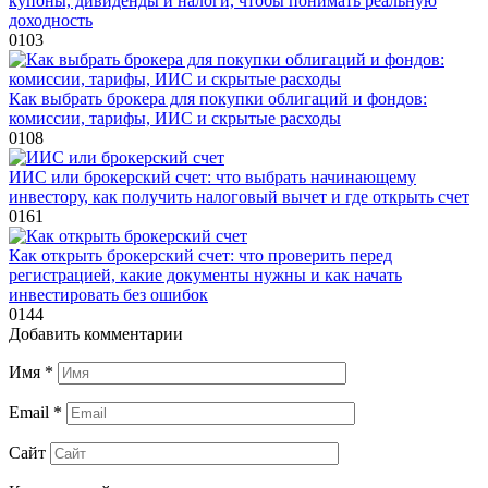
купоны, дивиденды и налоги, чтобы понимать реальную
доходность
0
103
Как выбрать брокера для покупки облигаций и фондов:
комиссии, тарифы, ИИС и скрытые расходы
0
108
ИИС или брокерский счет: что выбрать начинающему
инвестору, как получить налоговый вычет и где открыть счет
0
161
Как открыть брокерский счет: что проверить перед
регистрацией, какие документы нужны и как начать
инвестировать без ошибок
0
144
Добавить комментарии
Имя
*
Email
*
Сайт