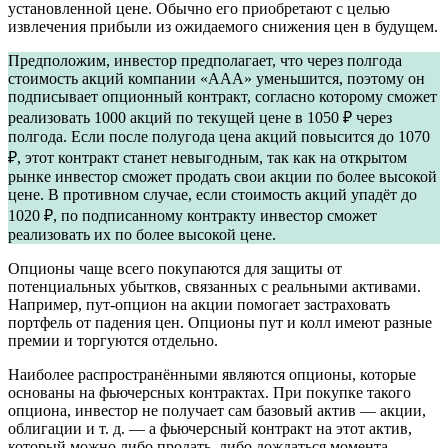
установленной цене. Обычно его приобретают с целью
извлечения прибыли из ожидаемого снижения цен в будущем.
Предположим, инвестор предполагает, что через полгода
стоимость акций компании «ААА» уменьшится, поэтому он
подписывает опционный контракт, согласно которому сможет
реализовать 1000 акций по текущей цене в 1050 ₽ через
полгода. Если после полугода цена акций повысится до 1070
₽, этот контракт станет невыгодным, так как на открытом
рынке инвестор сможет продать свои акции по более высокой
цене. В противном случае, если стоимость акций упадёт до
1020 ₽, по подписанному контракту инвестор сможет
реализовать их по более высокой цене.
Опционы чаще всего покупаются для защиты от
потенциальных убытков, связанных с реальными активами.
Например, пут-опцион на акции помогает застраховать
портфель от падения цен. Опционы пут и колл имеют разные
премии и торгуются отдельно.
Наиболее распространёнными являются опционы, которые
основаны на фьючерсных контрактах. При покупке такого
опциона, инвестор не получает сам базовый актив — акции,
облигации и т. д. — а фьючерсный контракт на этот актив,
который можно либо продать, либо дождаться момента