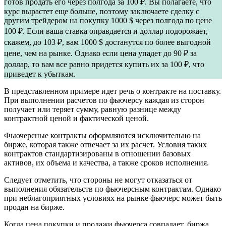
готов продать его через полгода за 100 ₽. Вы полагаете, что
курс вырастет еще больше, поэтому заключаете сделку с
другим трейдером на покупку 1000 $ через полгода по цене
100 ₽. Если ваша ставка оправдается и доллар подорожает,
скажем, до 103 ₽, вам 1000 $ достанутся по более выгодной
цене, чем на рынке. Однако если цена упадет до 90 ₽ за
доллар, то вам все равно придется купить их за 100 ₽, что
приведет к убыткам.
В представленном примере идет речь о контракте на поставку.
При выполнении расчетов по фьючерсу каждая из сторон
получает или теряет сумму, равную разнице между
контрактной ценой и фактической ценой.
Фьючерсные контракты оформляются исключительно на
бирже, которая также отвечает за их расчет. Условия таких
контрактов стандартизированы в отношении базовых
активов, их объема и качества, а также сроков исполнения.
Следует отметить, что стороны не могут отказаться от
выполнения обязательств по фьючерсным контрактам. Однако
при неблагоприятных условиях на рынке фьючерс может быть
продан на бирже.
Когда цена покупки и продажи фьючерса совпадает, биржа