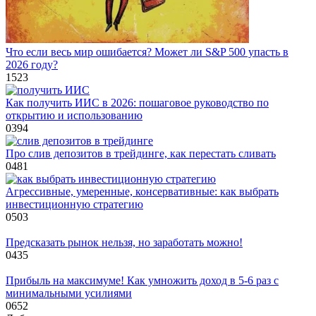
Что если весь мир ошибается? Может ли S&P 500 упасть в
2026 году?
1
523
Как получить ИИС в 2026: пошаговое руководство по
открытию и использованию
0
394
Про слив депозитов в трейдинге, как перестать сливать
0
481
Агрессивные, умеренные, консервативные: как выбрать
инвестиционную стратегию
0
503
Предсказать рынок нельзя, но заработать можно!
0
435
Прибыль на максимуме! Как умножить доход в 5-6 раз с
минимальными усилиями
0
652