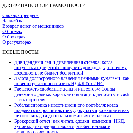
ДЛЯ ФИНАНСОВОЙ ГРАМОТНОСТИ
Словарь трейдера
Чарджбэк
Возврат денег от мошенников
О биржах
О брокерах
О регуляторах
НОВЫЕ ПОСТЫ
Дивидендный гэп и дивидендная отсечка: когда
покупать акции, чтобы получить дивиденды, и почему
доходность не бывает бесплатной
Льгота долгосрочного владения ценными бумагами: как
инвестору законно снизить НДФЛ без ИИС
Где держать свободные деньги инвестору: фонды
денежного рынка, короткие облигации, депозиты и cash-
часть портфеля
Ребалансировка инвестиционного портфеля: когда
продавать выросшие активы, докупать просевшие и как
не потерять доходность на комиссиях и налогах
Брокерский отчет: как читать сделки, комиссии, НКД,
купоны, дивиденды и налоги, чтобы понимать
реальную доходность