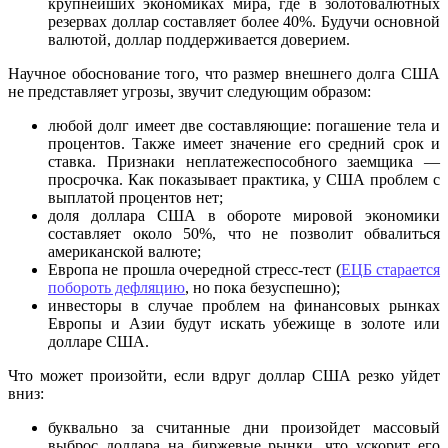
крупнейших экономиках мира, где в золотовалютных
резервах доллар составляет более 40%. Будучи основной
валютой, доллар поддерживается доверием.
Научное обоснование того, что размер внешнего долга США
не представляет угрозы, звучит следующим образом:
любой долг имеет две составляющие: погашение тела и
процентов. Также имеет значение его средний срок и
ставка. Признаки неплатежеспособного заемщика —
просрочка. Как показывает практика, у США проблем с
выплатой процентов нет;
доля доллара США в обороте мировой экономики
составляет около 50%, что не позволит обвалиться
американской валюте;
Европа не прошла очередной стресс-тест (
ЕЦБ старается
побороть дефляцию
, но пока безуспешно);
инвесторы в случае проблем на финансовых рынках
Европы и Азии будут искать убежище в золоте или
долларе США.
Что может произойти, если вдруг доллар США резко уйдет
вниз:
буквально за считанные дни произойдет массовый
выброс доллара на биржевые рынки, что ускорит его