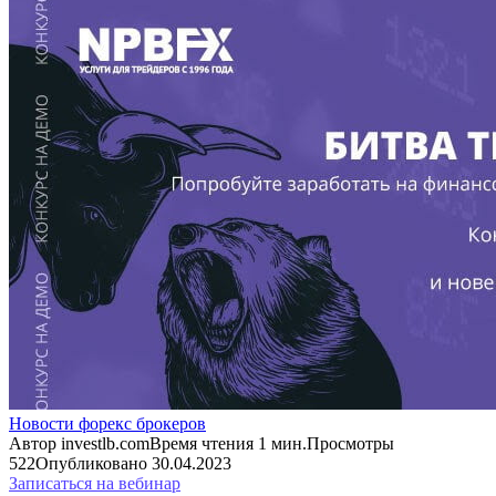
Новости форекс брокеров
Автор
investlb.com
Время чтения
1 мин.
Просмотры
522
Опубликовано
30.04.2023
Записаться на вебинар