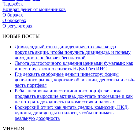
Чарджбэк
Возврат денег от мошенников
О биржах
О брокерах
О регуляторах
НОВЫЕ ПОСТЫ
Дивидендный гэп и дивидендная отсечка: когда
покупать акции, чтобы получить дивиденды, и почему
доходность не бывает бесплатной
Льгота долгосрочного владения ценными бумагами: как
инвестору законно снизить НДФЛ без ИИС
Где держать свободные деньги инвестору: фонды
денежного рынка, короткие облигации, депозиты и cash-
часть портфеля
Ребалансировка инвестиционного портфеля: когда
продавать выросшие активы, докупать просевшие и как
не потерять доходность на комиссиях и налогах
Брокерский отчет: как читать сделки, комиссии, НКД,
купоны, дивиденды и налоги, чтобы понимать
реальную доходность
МНЕНИЯ