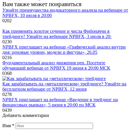
Вам также может понравиться
Узнайте преимущества индикаторного анализа на вебинаре от
NPBFX, 10 июля в 20:00
0
202
Как применять золотое сечение и числа Фибоначчи в
трейдинге? Узнайте на вебинаре NPBFX, 3 июля в 20:
0
230
NPBFX приглашает на вебинар «Графический анализ внутри
дня: ценовые уровни, модели и фигуры», 26.05
0
216
Фундаментальный анализ движения цен. Посетите
обучающий вебинар от NPBFX 19 июня в 20:00 МСК
0
368
Как зарабатывать на «металлическом» трейдинге? Узнайте на
бесплатном вебинаре от NPBFX, 12 июня
0
278
NPBFX приглашает на вебинар «Введение в трейдинг на
финансовых рынках», 5 июня в 20:00 по МСК
0
439
Добавить комментарии
Имя
*