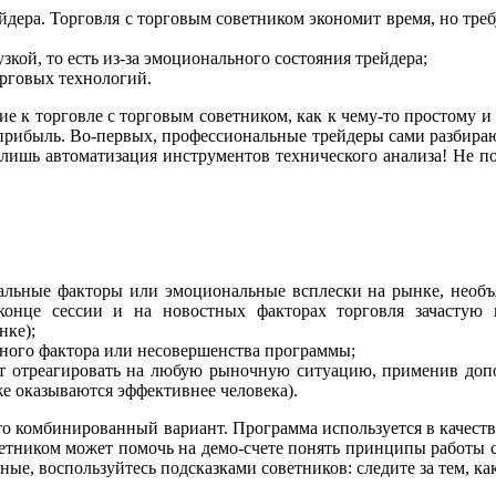
ейдера. Торговля с торговым советником экономит время, но тр
кой, то есть из-за эмоционального состояния трейдера;
орговых технологий.
к торговле с торговым советником, как к чему-то простому и б
ь прибыль. Во-первых, профессиональные трейдеры сами разбира
о лишь автоматизация инструментов технического анализа! Не 
альные факторы или эмоциональные всплески на рынке, необъ
конце сессии и на новостных факторах торговля зачастую 
нке);
орного фактора или несовершенства программы;
ет отреагировать на любую рыночную ситуацию, применив доп
же оказываются эффективнее человека).
о комбинированный вариант. Программа используется в качестве
етником может помочь на демо-счете понять принципы работы с 
ные, воспользуйтесь подсказками советников: следите за тем, к