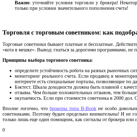
Важно
: уточняйте условия торговли у брокера! Некот
только при условии значительного пополнения счета!
Торговля с торговым советником: как подоб
Торговые советники бывают платные и бесплатные. Действител
«кота в мешке». Вывод: гнаться за дорогими программами, не п
Принципы выбора торгового советника
:
определите устойчивость робота на разных рыночных сит
мониторинг реального счета. Если продавец в мониторин
интернете есть специальные порталы, позволяющие по да
Бэктест. Шкала доходности должна быть плавной с качес
отзывы. Чем больше положительных отзывов, тем больше 
окупаемость. Если при стоимости советника в 2000 дол. 
Вполне логично, что
брокеры типа B-Book
не особо довольн
советниками. Поэтому будьте предельно внимательны! И не го
только лишь еще один помощник, как сигналы от брокера или и
0